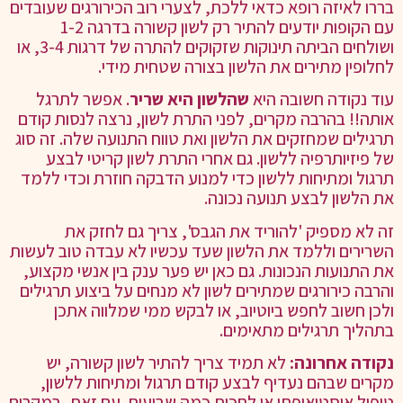
בררו לאיזה רופא כדאי ללכת, לצערי רוב הכירורגים שעובדים
עם הקופות יודעים להתיר רק לשון קשורה בדרגה 1-2
ושולחים הביתה תינוקות שזקוקים להתרה של דרגות 3-4, או
לחלופין מתירים את הלשון בצורה שטחית מידי.
עוד נקודה חשובה היא
שהלשון היא שריר
. אפשר לתרגל
אותה!! בהרבה מקרים, לפני התרת לשון, נרצה לנסות קודם
תרגילים שמחזקים את הלשון ואת טווח התנועה שלה. זה סוג
של פיזיותרפיה ללשון. גם אחרי התרת לשון קריטי לבצע
תרגול ומתיחות ללשון כדי למנוע הדבקה חוזרת וכדי ללמד
את הלשון לבצע תנועה נכונה.
זה לא מספיק 'להוריד את הגבס', צריך גם לחזק את
השרירים וללמד את הלשון שעד עכשיו לא עבדה טוב לעשות
את התנועות הנכונות. גם כאן יש פער ענק בין אנשי מקצוע,
והרבה כירורגים שמתירים לשון לא מנחים על ביצוע תרגילים
ולכן חשוב לחפש ביוטיוב, או לבקש ממי שמלווה אתכן
בתהליך תרגילים מתאימים.
נקודה אחרונה:
לא תמיד צריך להתיר לשון קשורה, יש
מקרים שבהם נעדיף לבצע קודם תרגול ומתיחות ללשון,
טיפול אוסטיאופתי או לחכות כמה שבועות. עם זאת, במקרים