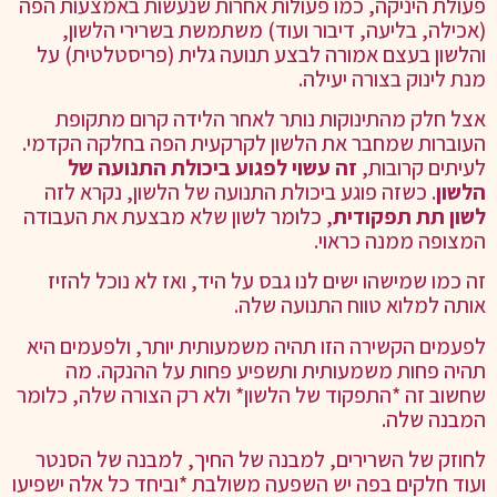
פעולת היניקה, כמו פעולות אחרות שנעשות באמצעות הפה
(אכילה, בליעה, דיבור ועוד) משתמשת בשרירי הלשון,
והלשון בעצם אמורה לבצע תנועה גלית (פריסטלטית) על
מנת לינוק בצורה יעילה.
אצל חלק מהתינוקות נותר לאחר הלידה קרום מתקופת
העוברות שמחבר את הלשון לקרקעית הפה בחלקה הקדמי.
לעיתים קרובות,
זה עשוי לפגוע ביכולת התנועה של
הלשון
. כשזה פוגע ביכולת התנועה של הלשון, נקרא לזה
לשון תת תפקודית
, כלומר לשון שלא מבצעת את העבודה
המצופה ממנה כראוי.
זה כמו שמישהו ישים לנו גבס על היד, ואז לא נוכל להזיז
אותה למלוא טווח התנועה שלה.
לפעמים הקשירה הזו תהיה משמעותית יותר, ולפעמים היא
תהיה פחות משמעותית ותשפיע פחות על ההנקה. מה
שחשוב זה *התפקוד של הלשון* ולא רק הצורה שלה, כלומר
המבנה שלה.
לחוזק של השרירים, למבנה של החיך, למבנה של הסנטר
ועוד חלקים בפה יש השפעה משולבת *וביחד כל אלה ישפיעו