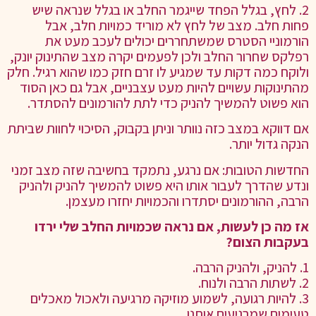
2. לחץ, בגלל הפחד שייגמר החלב או בגלל שנראה שיש
פחות חלב. מצב של לחץ לא מוריד כמויות חלב, אבל
הורמוניי הסטרס שמשתחררים יכולים לעכב מעט את
רפלקס שחרור החלב ולכן לפעמים יקרה מצב שהתינוק יונק,
ולוקח כמה דקות עד שמגיע לו זרם חזק כמו שהוא רגיל. חלק
מהתינוקות עשויים להיות מעט עצבניים, אבל גם כאן הסוד
הוא פשוט להמשיך להניק כדי לתת להורמונים להסתדר.
אם דווקא במצב כזה נוותר וניתן בקבוק, הסיכוי לחוות שביתת
הנקה גדול יותר.
החדשות הטובות: אם נרגע, נתמקד בחשיבה שזה מצב זמני
ונדע שהדרך לעבור אותו היא פשוט להמשיך להניק ולהניק
הרבה, ההורמונים יסתדרו והכמויות יחזרו מעצמן.
אז מה כן לעשות, אם נראה שכמויות החלב שלי ירדו
בעקבות הצום?
1. להניק, ולהניק הרבה.
2. לשתות הרבה ולנוח.
3. להיות רגועה, לשמוע מוזיקה מרגיעה ולאכול מאכלים
טעימים שמרגיעים אותנו.